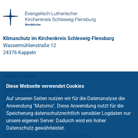
Klimaschutz im Kirchenkreis Schleswig-Flensburg
Wassermühlenstraße 12
24376 Kappeln
Sandra Limke
Energie, Gebäude und Mobilität
Diese Webseite verwendet Cookies
Telefon: 04642 / 9111 - 54
Mobil: 0176 / 18146559
Auf unseren Seiten nutzen wir für die Datenanalyse die
sandra.limke
@
kirche-slfl
.
de
Anwendung "Matomo". Diese Anwendung nutzt für die
Speicherung datenschutzrechtlich sensibler Logdaten nur
unsere eigenen Server. Dadurch wird ein hoher
Datenschutz gewährleistet.
Lisa Lützen
ÖkoFaire Beschaffung und Klimabildung