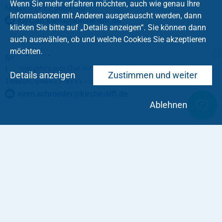
Wenn Sie mehr erfahren möchten, auch wie genau Ihre
Mobil: 0171 / 3889148
Informationen mit Anderen ausgetauscht werden, dann
luetzen.klima@kirche-slfl.de
klicken Sie bitte auf „Details anzeigen“. Sie können dann
auch auswählen, ob und welche Cookies Sie akzeptieren
möchten.
Sven Schröder
Hier geht's zum Chat mit dem Team des Kirchenkreises
Energiecontrolling
Details anzeigen
Zustimmen und weiter
Telefon: 04642 / 9111 - 56
sven.schroeder
@
kirche-slfl
.
de
Ablehnen
Service
Impressum
Taufe
Datenschutz
Konfirmation
Trauung
Tod und Trauer