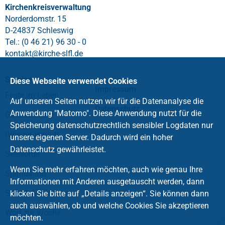
Kirchenkreisverwaltung
Norderdomstr. 15
D-24837 Schleswig
Tel.: (0 46 21) 96 30 - 0
kontakt
@
kirche-slfl
.
de
Service
Diese Webseite verwendet Cookies
Impressum
Feste im Leben
Auf unseren Seiten nutzen wir für die Datenanalyse die
Datenschutz
Anwendung "Matomo". Diese Anwendung nutzt für die
Gottesdienste
Speicherung datenschutzrechtlich sensibler Logdaten nur
(Wieder-)eintritt
unsere eigenen Server. Dadurch wird ein hoher
Datenschutz gewährleistet.
Seelsorge
Wenn Sie mehr erfahren möchten, auch wie genau Ihre
Spiritualität
Informationen mit Anderen ausgetauscht werden, dann
Stille & Meditation
klicken Sie bitte auf „Details anzeigen“. Sie können dann
auch auswählen, ob und welche Cookies Sie akzeptieren
Wort zur Woche
möchten.