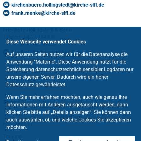
kirchenbuero.hollingstedt
@
kirche-slfl
.
de
frank.menke
@
kirche-slfl
.
de
Friedhöfe Hollingstedt & Börm
Telefon: 04627 184808
Diese Webseite verwendet Cookies
0151 46707200
friedhof
@
hollingstedt.kkslfl
.
de
Auf unseren Seiten nutzen wir für die Datenanalyse die
Anwendung "Matomo". Diese Anwendung nutzt für die
Speicherung datenschutzrechtlich sensibler Logdaten nur
unsere eigenen Server. Dadurch wird ein hoher
Datenschutz gewährleistet.
Wenn Sie mehr erfahren möchten, auch wie genau Ihre
Service
Informationen mit Anderen ausgetauscht werden, dann
Impressum
Taufe
klicken Sie bitte auf „Details anzeigen“. Sie können dann
Datenschutz
auch auswählen, ob und welche Cookies Sie akzeptieren
Konfirmation
möchten.
Trauung