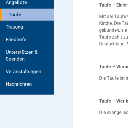
Angebote
Taufe – Einle
Taufe
Mit der Taufe 
Kirche. Die Ta
Trauung
gebunden, sie 
Taufe zählt z
Friedhöfe
Deutschland. S
Unterstützen &
Spenden
Taufe – Waru
Veranstaltungen
Die Taufe ist 
Nachrichten
Taufe – Wer 
Die evangelis