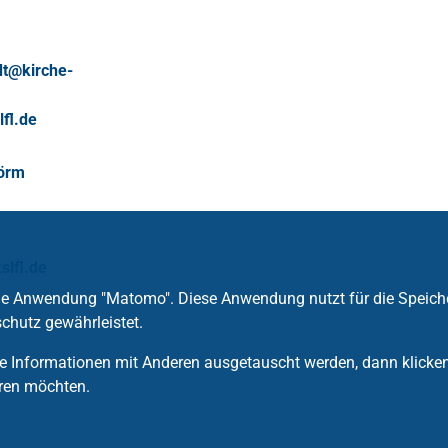
dt
@
kirche-
lfl
.
de
Börm
slfl
.
de
die Anwendung "Matomo". Diese Anwendung nutzt für die Speich
chutz gewährleistet.
 Informationen mit Anderen ausgetauscht werden, dann klicken S
ren möchten.