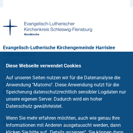
Evangelisch-Lutherische Kirchengemeinde Harrislee
Süderstraße 99
24955 Harrislee
Diese Webseite verwendet Cookies
Tel.: +49 461 71110
Auf unseren Seiten nutzen wir für die Datenanalyse die
Fax: +49 461 71222
Anwendung "Matomo". Diese Anwendung nutzt für die
buero
@
kirche-harrislee
.
de
Speicherung datenschutzrechtlich sensibler Logdaten nur
unsere eigenen Server. Dadurch wird ein hoher
Datenschutz gewährleistet.
Wenn Sie mehr erfahren möchten, auch wie genau Ihre
Service
Informationen mit Anderen ausgetauscht werden, dann
Impressum
Taufe
klicken Sie bitte auf „Details anzeigen“. Sie können dann