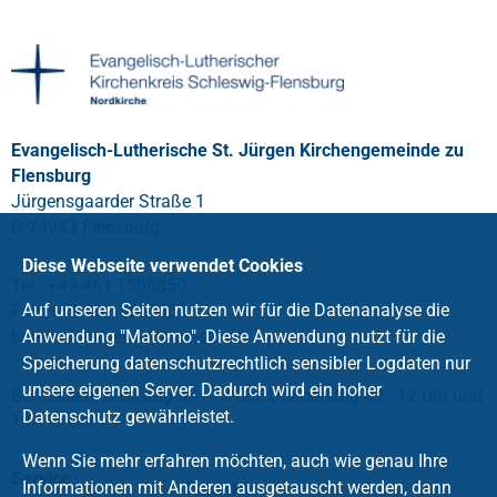
Evangelisch-Lutherische St. Jürgen Kirchengemeinde zu
Flensburg
Jürgensgaarder Straße 1
D-24943 Flensburg
Diese Webseite verwendet Cookies
Tel.: +49 461 1506850
Auf unseren Seiten nutzen wir für die Datenanalyse die
Fax: +49 461 1506853
buero.stjuergen
Anwendung "Matomo". Diese Anwendung nutzt für die
@
kirche-slfl
.
de
Speicherung datenschutzrechtlich sensibler Logdaten nur
unsere eigenen Server. Dadurch wird ein hoher
Bürozeiten: Dienstag 09 - 12 Uhr, Donnerstag 09 - 12 Uhr und
Datenschutz gewährleistet.
13 - 16 Uhr
Wenn Sie mehr erfahren möchten, auch wie genau Ihre
Service
Informationen mit Anderen ausgetauscht werden, dann
Kontakt