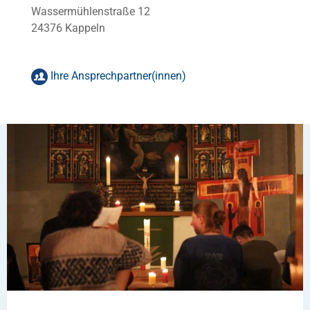
Wassermühlenstraße 12
24376 Kappeln
Ihre Ansprechpartner(innen)
Silke Nicoline Hansen
Pastorin - Ökumenische Arbeitsstelle des Kirchenkreises
Schleswig-Flensburg
sn.hansen
@
kirche-slfl
.
de