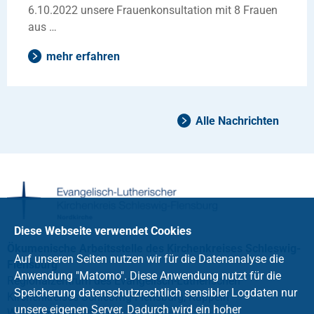
6.10.2022 unsere Frauenkonsultation mit 8 Frauen
aus …
mehr erfahren
Alle Nachrichten
Diese Webseite verwendet Cookies
Ökumenische Arbeitsstelle des Kirchenkreises Schleswig-
Auf unseren Seiten nutzen wir für die Datenanalyse die
Flensburg
Anwendung "Matomo". Diese Anwendung nutzt für die
Regionalzentrum des Evangelisch-Lutherischen
Speicherung datenschutzrechtlich sensibler Logdaten nur
Kirchenkreises Schleswig-Flensburg, Kappeln
unsere eigenen Server. Dadurch wird ein hoher
Wassermühlenstr. 12