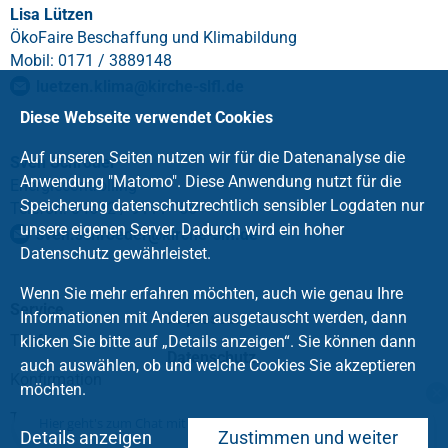
Lisa Lützen
ÖkoFaire Beschaffung und Klimabildung
Mobil: 0171 / 3889148
luetzen.klima@kirche-slfl.de
Diese Webseite verwendet Cookies
Auf unseren Seiten nutzen wir für die Datenanalyse die
Sven Schröder
Anwendung "Matomo". Diese Anwendung nutzt für die
Energiecontrolling
Speicherung datenschutzrechtlich sensibler Logdaten nur
Telefon: 04642 / 9111 - 56
unsere eigenen Server. Dadurch wird ein hoher
sven.schroeder
@
kirche-slfl
.
de
Datenschutz gewährleistet.
Wenn Sie mehr erfahren möchten, auch wie genau Ihre
Service
Informationen mit Anderen ausgetauscht werden, dann
Impressum
Taufe
klicken Sie bitte auf „Details anzeigen“. Sie können dann
Datenschutz
auch auswählen, ob und welche Cookies Sie akzeptieren
Konfirmation
möchten.
Trauung
Hier geht's zum Chat mit dem Team des Kirchenkreises
Details anzeigen
Zustimmen und weiter