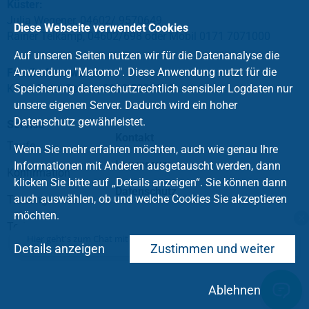
Küster:
Julia Wegener, 04602/ 9570649
Diese Webseite verwendet Cookies
Rainer Telkamp, 04602/698 oder Mobil 0171 7071000
Auf unseren Seiten nutzen wir für die Datenanalyse die
Anwendung "Matomo". Diese Anwendung nutzt für die
Friedhofsverwalter:
Klaus-Peter Geiken, 0160 5800831
Speicherung datenschutzrechtlich sensibler Logdaten nur
unsere eigenen Server. Dadurch wird ein hoher
Datenschutz gewährleistet.
Service
Kontakt
Taufe
Wenn Sie mehr erfahren möchten, auch wie genau Ihre
Impressum
Informationen mit Anderen ausgetauscht werden, dann
Konfirmation
klicken Sie bitte auf „Details anzeigen“. Sie können dann
Datenschutz
auch auswählen, ob und welche Cookies Sie akzeptieren
Trauung
möchten.
Tod und Trauer
Hier geht's zum Chat mit dem Team des Kirchenkreises
.
Details anzeigen
Zustimmen und weiter
Ablehnen