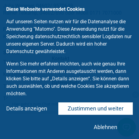
Julia Wegener, 04602/ 9570649
Diese Webseite verwendet Cookies
Rainer Telkamp, 04602/698 oder Mobil 0171 7071000
Auf unseren Seiten nutzen wir für die Datenanalyse die
Anwendung "Matomo". Diese Anwendung nutzt für die
Friedhofsverwalter:
Klaus-Peter Geiken, 0160 5800831
Speicherung datenschutzrechtlich sensibler Logdaten nur
unsere eigenen Server. Dadurch wird ein hoher
Datenschutz gewährleistet.
Service
Kontakt
Taufe
Wenn Sie mehr erfahren möchten, auch wie genau Ihre
Impressum
Informationen mit Anderen ausgetauscht werden, dann
Konfirmation
klicken Sie bitte auf „Details anzeigen“. Sie können dann
Datenschutz
auch auswählen, ob und welche Cookies Sie akzeptieren
Trauung
möchten.
Tod und Trauer
Hier geht's zum Chat mit dem Team des Kirchenkreises
.
Details anzeigen
Zustimmen und weiter
Ablehnen