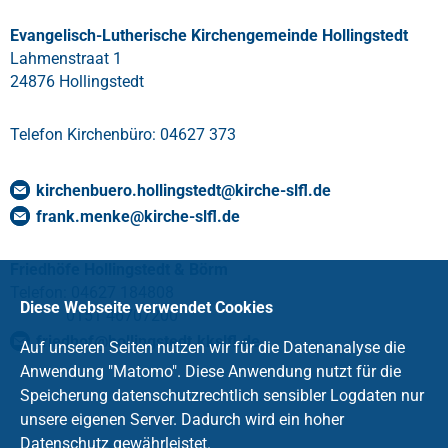
Evangelisch-Lutherische Kirchengemeinde Hollingstedt
Lahmenstraat 1
24876 Hollingstedt
Telefon Kirchenbüro: 04627 373
kirchenbuero.hollingstedt
@
kirche-slfl
.
de
frank.menke
@
kirche-slfl
.
de
Friedhöfe Hollingstedt & Börm
Telefon: 04627 184808
Diese Webseite verwendet Cookies
0151 46707200
friedhof
@
hollingstedt.kkslfl
.
de
Auf unseren Seiten nutzen wir für die Datenanalyse die
Anwendung "Matomo". Diese Anwendung nutzt für die
Speicherung datenschutzrechtlich sensibler Logdaten nur
unsere eigenen Server. Dadurch wird ein hoher
Datenschutz gewährleistet.