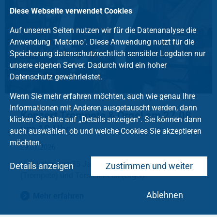
Diese Webseite verwendet Cookies
Auf unseren Seiten nutzen wir für die Datenanalyse die
Anwendung "Matomo". Diese Anwendung nutzt für die
Speicherung datenschutzrechtlich sensibler Logdaten nur
unsere eigenen Server. Dadurch wird ein hoher
Datenschutz gewährleistet.
Wenn Sie mehr erfahren möchten, auch wie genau Ihre
Informationen mit Anderen ausgetauscht werden, dann
Konzert Trompete & Orgel am 27.08
klicken Sie bitte auf „Details anzeigen“. Sie können dann
um 19 Uhr
auch auswählen, ob und welche Cookies Sie akzeptieren
möchten.
29.07.2026
Highlights aus 35 Jahren mit Uwe Komischke
Details anzeigen
Zustimmen und weiter
(Trompete) und Torsten Pech (Orgel)
Ablehnen
Mehr erfahren