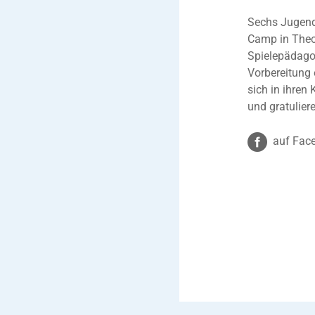
Sechs Jugend
Camp in Theor
Spielepädago
Vorbereitung 
sich in ihren
und gratulier
auf Face