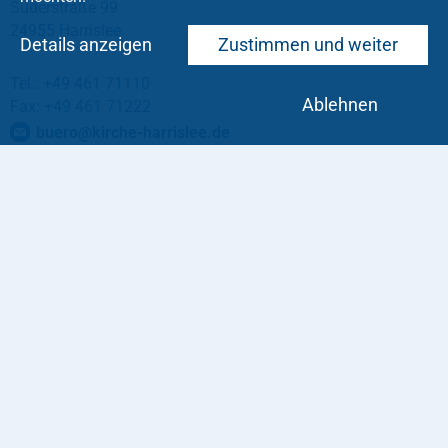
Süderstraße 99
24955 Harrislee
Details anzeigen
Zustimmen und weiter
Tel.: +49 461 71110
Ablehnen
Fax: +49 461 71222
buero
@
kirche-harrislee
.
de
Service
Impressum
Taufe
Datenschutz
Konfirmation
Trauung
Tod und Trauer