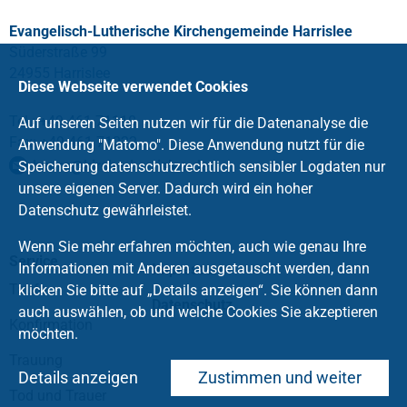
Evangelisch-Lutherische Kirchengemeinde Harrislee
Süderstraße 99
24955 Harrislee
Diese Webseite verwendet Cookies
Tel.: +49 461 71110
Auf unseren Seiten nutzen wir für die Datenanalyse die
Fax: +49 461 71222
Anwendung "Matomo". Diese Anwendung nutzt für die
buero
@
kirche-harrislee
.
de
Speicherung datenschutzrechtlich sensibler Logdaten nur
unsere eigenen Server. Dadurch wird ein hoher
Datenschutz gewährleistet.
Wenn Sie mehr erfahren möchten, auch wie genau Ihre
Service
Informationen mit Anderen ausgetauscht werden, dann
Impressum
Taufe
klicken Sie bitte auf „Details anzeigen“. Sie können dann
Datenschutz
auch auswählen, ob und welche Cookies Sie akzeptieren
Konfirmation
möchten.
Trauung
Details anzeigen
Zustimmen und weiter
Tod und Trauer