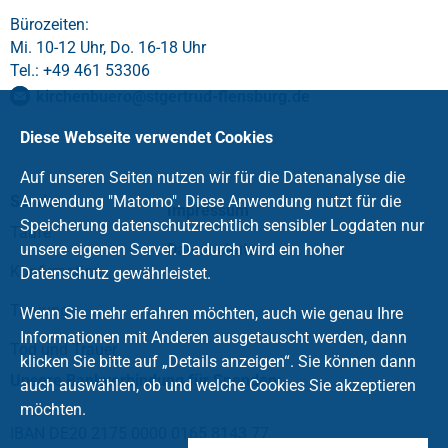
Bürozeiten:
Mi. 10-12 Uhr, Do. 16-18 Uhr
Tel.: +49 461 53306
kirchenbuero
@
stgertrud-flensburg
.
de
Diese Webseite verwendet Cookies
Auf unseren Seiten nutzen wir für die Datenanalyse die
Service
Anwendung "Matomo". Diese Anwendung nutzt für die
Impressum
Speicherung datenschutzrechtlich sensibler Logdaten nur
Taufe
unsere eigenen Server. Dadurch wird ein hoher
Datenschutz
Konfirmation
Datenschutz gewährleistet.
Trauung
Wenn Sie mehr erfahren möchten, auch wie genau Ihre
Informationen mit Anderen ausgetauscht werden, dann
Tod und Trauer
klicken Sie bitte auf „Details anzeigen“. Sie können dann
Unsere Bankverbindung für Spenden:
auch auswählen, ob und welche Cookies Sie akzeptieren
möchten.
IBAN DE20 2175 0000 0165 8143 77