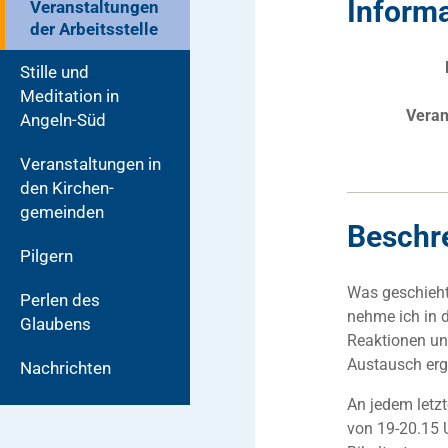
Inform
Veranstaltungen
der Arbeitsstelle
Stille und
Meditation in
Veran
Angeln-Süd
Veranstaltungen in
den Kirchen­
gemeinden
Beschr
Pilgern
Was geschieht
Perlen des
nehme ich in 
Glaubens
Reaktionen un
Austausch ergi
Nachrichten
An jedem letz
von 19-20.15 