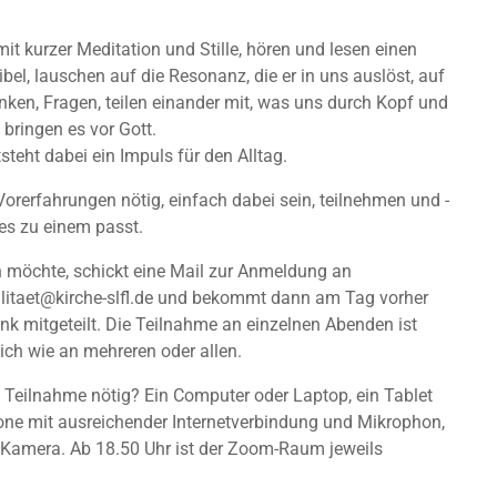
it kurzer Meditation und Stille, hören und lesen einen
ibel, lauschen auf die Resonanz, die er in uns auslöst, auf
nken, Fragen, teilen einander mit, was uns durch Kopf und
 bringen es vor Gott.
eht dabei ein Impuls für den Alltag.
Vorerfahrungen nötig, einfach dabei sein, teilnehmen und -
es zu einem passt.
n möchte, schickt eine Mail zur Anmeldung an
ualitaet@kirche-slfl.de und bekommt dann am Tag vorher
nk mitgeteilt. Die Teilnahme an einzelnen Abenden ist
ch wie an mehreren oder allen.
e Teilnahme nötig? Ein Computer oder Laptop, ein Tablet
ne mit ausreichender Internetverbindung und Mikrophon,
 Kamera. Ab 18.50 Uhr ist der Zoom-Raum jeweils