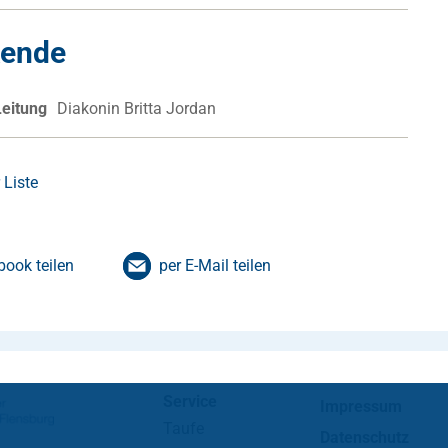
kende
Leitung
Diakonin Britta Jordan
 Liste
book teilen
per E-Mail teilen
Service
Impressum
Taufe
Datenschutz