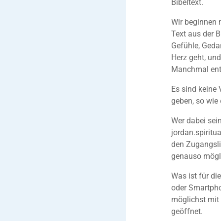
Bibeltext.
Wir beginnen m
Text aus der B
Gefühle, Geda
Herz geht, und
Manchmal entst
Es sind keine 
geben, so wie 
Wer dabei sei
jordan.spirit
den Zugangsli
genauso mögli
Was ist für di
oder Smartpho
möglichst mit
geöffnet.