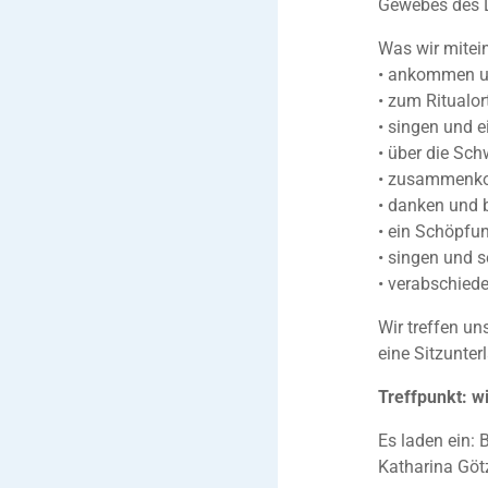
Gewebes des L
Was wir mitei
• ankommen u
• zum Ritualor
• singen und 
• über die Sch
• zusammenko
• danken und b
• ein Schöpfu
• singen und 
• verabschied
Wir treffen un
eine Sitzunter
Treffpunkt: w
Es laden ein: 
Katharina Götz