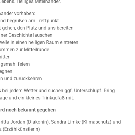
ebens. Heiliges Miteinander.
nander vorhaben:
nd begrüßen am Treffpunkt
t gehen, den Platz und uns bereiten
einer Geschichte lauschen
welle in einen heiligen Raum eintreten
mmen zur Mitteilrunde
itten
ngsmahl feiern
segnen
en und zurückkehren
s bei jedem Wetter und suchen ggf. Unterschlupf. Bring
lage und ein kleines Trinkgefäß mit.
ird noch bekannt gegeben
Britta Jordan (Diakonin), Sandra Limke (Klimaschutz) und
 (Erzählkünstlerin)