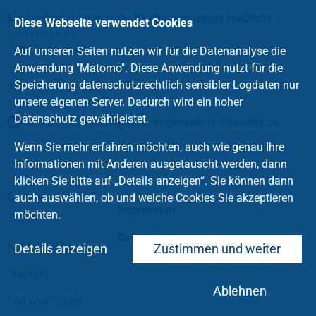
Evangelisch-Lutherische Kirchengemeinde Haddeby
Diese Webseite verwendet Cookies
Dorfstraße 85
24857 Fahrdorf
Auf unseren Seiten nutzen wir für die Datenanalyse die
Anwendung "Matomo". Diese Anwendung nutzt für die
Speicherung datenschutzrechtlich sensibler Logdaten nur
Tel.: +49 4621 32421
unsere eigenen Server. Dadurch wird ein hoher
Fax: +49 4621 990114
Datenschutz gewährleistet.
stefanie.saemann
@
kirchengemeinde-haddeby
.
de
Wenn Sie mehr erfahren möchten, auch wie genau Ihre
Informationen mit Anderen ausgetauscht werden, dann
klicken Sie bitte auf „Details anzeigen“. Sie können dann
Service
auch auswählen, ob und welche Cookies Sie akzeptieren
Impressum
möchten.
Taufe
Datenschutz
Konfirmation
Details anzeigen
Zustimmen und weiter
Trauung
Ablehnen
Tod und Trauer