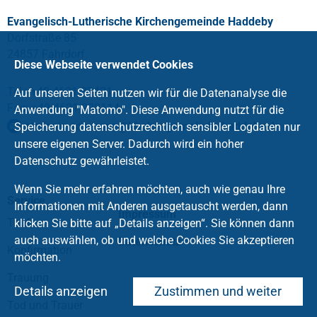
Evangelisch-Lutherische Kirchengemeinde Haddeby
Dorfstraße 85
24857 Fahrdorf
Diese Webseite verwendet Cookies
Tel.: +49 4621 32421
Auf unseren Seiten nutzen wir für die Datenanalyse die
Fax: +49 4621 990114
Anwendung "Matomo". Diese Anwendung nutzt für die
stefanie.saemann
@
kirchengemeinde-haddeby
.
de
Speicherung datenschutzrechtlich sensibler Logdaten nur
unsere eigenen Server. Dadurch wird ein hoher
Datenschutz gewährleistet.
Wenn Sie mehr erfahren möchten, auch wie genau Ihre
Service
Informationen mit Anderen ausgetauscht werden, dann
Impressum
Taufe
klicken Sie bitte auf „Details anzeigen“. Sie können dann
auch auswählen, ob und welche Cookies Sie akzeptieren
Datenschutz
Konfirmation
möchten.
Trauung
Details anzeigen
Zustimmen und weiter
Tod und Trauer