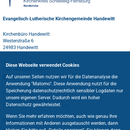
Evangelisch-Lutherische Kirchengemeinde Handewitt
Kirchenbüro Handewitt
Westerstraße 6
24983 Handewitt
Tel.: +49 4608 224
Diese Webseite verwendet Cookies
Fax: +49 4608 6961
Auf unseren Seiten nutzen wir für die Datenanalyse die
kirchenbuero
@
kirche-handewitt
.
de
Anwendung "Matomo". Diese Anwendung nutzt für die
Speicherung datenschutzrechtlich sensibler Logdaten nur
Öffnungszeiten:
unsere eigenen Server. Dadurch wird ein hoher
Dienstag, Donnerstag, Freitag 10-12 Uhr
Datenschutz gewährleistet.
Donnerstag außerdem 15-17 Uhr
Wenn Sie mehr erfahren möchten, auch wie genau Ihre
Service
Informationen mit Anderen ausgetauscht werden, dann
Impressum
Taufe