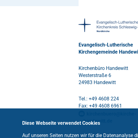
Evangelisch-Lutherische
Kirchengemeinde Handewi
Kirchenbüro Handewitt
Westerstraße 6
24983 Handewitt
Tel.: +49 4608 224
Fax: +49 4608 6961
kirchenbuero
@
kirche-
handewitt
.
de
Diese Webseite verwendet Cookies
Auf unseren Seiten nutzen wir für die Datenanalyse 
Öffnungszeiten: