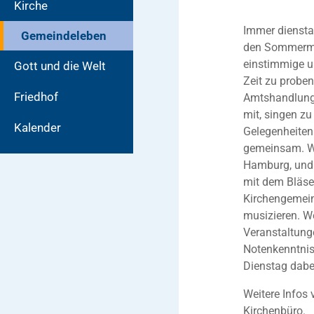
Kirche
Immer diensta
Gemeindeleben
den Sommermo
einstimmige u
Gott und die Welt
Zeit zu proben
Friedhof
Amtshandlunge
mit, singen z
Kalender
Gelegenheiten
gemeinsam. Wi
Hamburg, und 
mit dem Bläse
Kirchengemein
musizieren. W
Veranstaltunge
Notenkenntniss
Dienstag dabe
Weitere Infos 
Kirchenbüro.