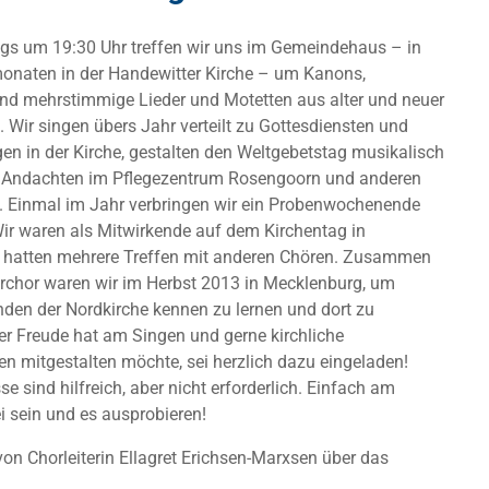
gs um 19:30 Uhr treffen wir uns im Gemeindehaus – in
naten in der Handewitter Kirche – um Kanons,
nd mehrstimmige Lieder und Motetten aus alter und neuer
. Wir singen übers Jahr verteilt zu Gottesdiensten und
n in der Kirche, gestalten den Weltgebetstag musikalisch
u Andachten im Pflegezentrum Rosengoorn und anderen
. Einmal im Jahr verbringen wir ein Probenwochenende
r waren als Mitwirkende auf dem Kirchentag in
hatten mehrere Treffen mit anderen Chören. Zusammen
rchor waren wir im Herbst 2013 in Mecklenburg, um
den der Nordkirche kennen zu lernen und dort zu
er Freude hat am Singen und gerne kirchliche
n mitgestalten möchte, sei herzlich dazu eingeladen!
e sind hilfreich, aber nicht erforderlich. Einfach am
i sein und es ausprobieren!
von Chorleiterin Ellagret Erichsen-Marxsen über das