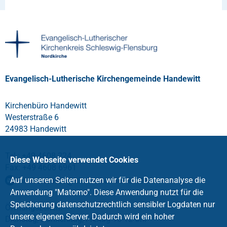
Evangelisch-Lutherische Kirchengemeinde Handewitt
Kirchenbüro Handewitt
Westerstraße 6
24983 Handewitt
Tel.: +49 4608 224
Diese Webseite verwendet Cookies
Fax: +49 4608 6961
Auf unseren Seiten nutzen wir für die Datenanalyse die
kirchenbuero
@
kirche-handewitt
.
de
Anwendung "Matomo". Diese Anwendung nutzt für die
Speicherung datenschutzrechtlich sensibler Logdaten nur
Öffnungszeiten:
unsere eigenen Server. Dadurch wird ein hoher
Dienstag, Donnerstag, Freitag 10-12 Uhr