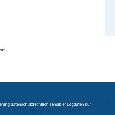
hrt
erung datenschutzrechtlich sensibler Logdaten nur
Hier geht's zum Chat mit dem Team des