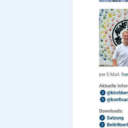
per E-Mail:
foe
Aktuelle Info
@kirchber
@konfica
Downloads:
Satzung
Beitrittse