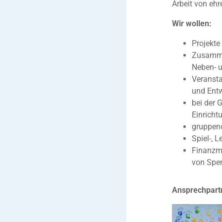
Arbeit von eh
Wir wollen:
Projekte
Zusammen
Neben- u
Veransta
und Entw
bei der 
Einricht
gruppen
Spiel-, 
Finanzmi
von Spe
Ansprechpart