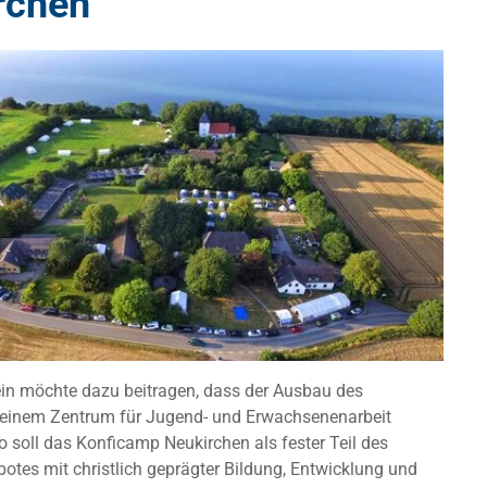
rchen
ein möchte dazu beitragen, dass der Ausbau des
 einem Zentrum für Jugend- und Erwachsenenarbeit
o soll das Konficamp Neukirchen als fester Teil des
otes mit christlich geprägter Bildung, Entwicklung und