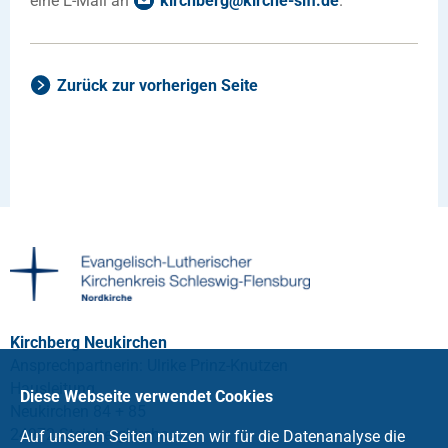
eine E-Mail an
kirchberg
@
kirche-slfl
.
de
.
Zurück zur vorherigen Seite
Kirchberg Neukirchen
Ansprechpartnerin: Ulrike Prinz-Knutzen
Hausleitung
Diese Webseite verwendet Cookies
Neukirchen 84 + 85
24972 Steinbergkirche
Auf unseren Seiten nutzen wir für die Datenanalyse die