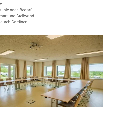
e
Stühle nach Bedarf
chart und Stellwand
 durch Gardinen