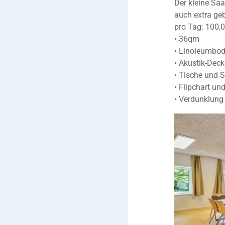
Der kleine Sa
auch extra ge
pro Tag: 100,
• 36qm
• Linoleumbo
• Akustik-Deck
• Tische und 
• Flipchart un
• Verdunklung