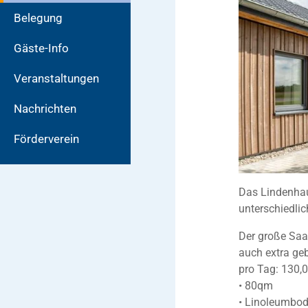
Belegung
Gäste-Info
Veranstaltungen
Nachrichten
Förderverein
Das Lindenhau
unterschiedli
Der große Saa
auch extra ge
pro Tag: 130,
• 80qm
• Linoleumbo