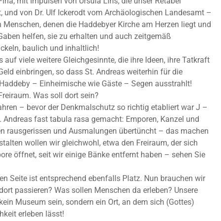
irla, mit Impulsen von Ursula Lins, die unser Retabel
at, und von Dr. Ulf Ickerodt vom Archäologischen Landesamt –
n Menschen, denen die Haddebyer Kirche am Herzen liegt und
 Gaben helfen, sie zu erhalten und auch zeitgemäß
ckeln, baulich und inhaltlich!
 auf viele weitere Gleichgesinnte, die ihre Ideen, ihre Tatkraft
Geld einbringen, so dass St. Andreas weiterhin für die
Haddeby – Einheimische wie Gäste – Segen ausstrahlt!
Freiraum. Was soll dort sein?
ahren – bevor der Denkmalschutz so richtig etabliert war J –
. Andreas fast tabula rasa gemacht: Emporen, Kanzel und
en rausgerissen und Ausmalungen übertüncht – das machen
stalten wollen wir gleichwohl, etwa den Freiraum, der sich
ore öffnet, seit wir einige Bänke entfernt haben – sehen Sie
en Seite ist entsprechend ebenfalls Platz. Nun brauchen wir
 dort passieren? Was sollen Menschen da erleben? Unsere
a kein Museum sein, sondern ein Ort, an dem sich (Gottes)
keit erleben lässt!