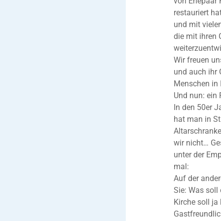
von Ehepaar F
restauriert h
und mit viele
die mit ihren
weiterzuentwi
Wir freuen uns
und auch ihr 
Menschen in 
Und nun: ein 
In den 50er J
hat man in St
Altarschrank
wir nicht… Ge
unter der Emp
mal:
Auf der ander
Sie: Was soll
Kirche soll j
Gastfreundlich