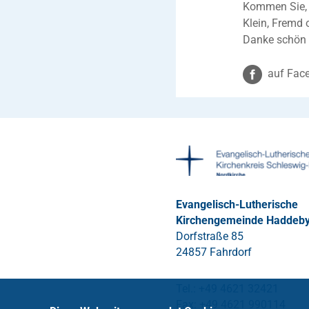
Kommen Sie, s
Klein, Fremd 
Danke schön 
auf Face
Evangelisch-Lutherische
Kirchengemeinde Haddeb
Dorfstraße 85
24857 Fahrdorf
Tel.: +49 4621 32421
Fax: +49 4621 990114