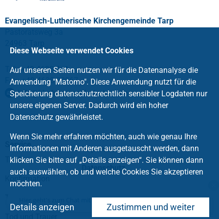
Evangelisch-Lutherische Kirchengemeinde Tarp
Pastoratsweg 3a
24963 Tarp
Diese Webseite verwendet Cookies
Tel.: +49 4638 441
Auf unseren Seiten nutzen wir für die Datenanalyse die
Fax: +49 4638 80067
Anwendung "Matomo". Diese Anwendung nutzt für die
info@kirchengemeinde-tarp.de
Speicherung datenschutzrechtlich sensibler Logdaten nur
unsere eigenen Server. Dadurch wird ein hoher
Datenschutz gewährleistet.
Wenn Sie mehr erfahren möchten, auch wie genau Ihre
Service
Informationen mit Anderen ausgetauscht werden, dann
Impressum
Taufe
klicken Sie bitte auf „Details anzeigen“. Sie können dann
Datenschutz
auch auswählen, ob und welche Cookies Sie akzeptieren
Konfirmation
möchten.
Trauung
Hier geht's zum Chat mit dem Team des Kirchenkreises
Details anzeigen
Zustimmen und weiter
Tod und Trauer