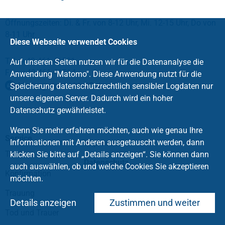
Öffnungszeiten: Di. & Fr. von 8-12 Uhr, Mi. 12-15 Uhr, Do von
8-11 Uhr
Diese Webseite verwendet Cookies
Tel.: +49 461 41501
Auf unseren Seiten nutzen wir für die Datenanalyse die
Fax: +49 461 41514
Anwendung "Matomo". Diese Anwendung nutzt für die
kirche
@
stpetri.kkslfl
.
de
Speicherung datenschutzrechtlich sensibler Logdaten nur
unsere eigenen Server. Dadurch wird ein hoher
Datenschutz gewährleistet.
Wenn Sie mehr erfahren möchten, auch wie genau Ihre
Service
Informationen mit Anderen ausgetauscht werden, dann
Impressum
Taufe
klicken Sie bitte auf „Details anzeigen“. Sie können dann
Datenschutz
auch auswählen, ob und welche Cookies Sie akzeptieren
Konfirmation
möchten.
Trauung
Details anzeigen
Zustimmen und weiter
Tod und Trauer