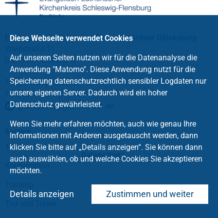
Evangelisch-Lutherische Kirchengemeinde Glücksburg
Diese Webseite verwendet Cookies
Waldstraße 11
Auf unseren Seiten nutzen wir für die Datenanalyse die
D-24960 Glücksburg
Anwendung "Matomo". Diese Anwendung nutzt für die
Speicherung datenschutzrechtlich sensibler Logdaten nur
Tel.: (04631) 7865
unsere eigenen Server. Dadurch wird ein hoher
Telefax: (04631) 4256
Datenschutz gewährleistet.
gluecksburg
@
kirche-slfl
.
de
Wenn Sie mehr erfahren möchten, auch wie genau Ihre
Service
Informationen mit Anderen ausgetauscht werden, dann
Impressum
Taufe
klicken Sie bitte auf „Details anzeigen“. Sie können dann
Datenschutz
auch auswählen, ob und welche Cookies Sie akzeptieren
Konfirmation
möchten.
Trauung
Details anzeigen
Zustimmen und weiter
Tod und Trauer