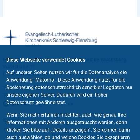
Evangelisch-Lutherische Kirchengemeinde Glücksburg
Diese Webseite verwendet Cookies
Waldstraße 11
Auf unseren Seiten nutzen wir für die Datenanalyse die
D-24960 Glücksburg
Anwendung "Matomo". Diese Anwendung nutzt für die
Speicherung datenschutzrechtlich sensibler Logdaten nur
Tel.: (04631) 7865
unsere eigenen Server. Dadurch wird ein hoher
Telefax: (04631) 4256
Datenschutz gewährleistet.
gluecksburg
@
kirche-slfl
.
de
Wenn Sie mehr erfahren möchten, auch wie genau Ihre
Service
Informationen mit Anderen ausgetauscht werden, dann
Impressum
Taufe
klicken Sie bitte auf „Details anzeigen“. Sie können dann
Datenschutz
auch auswählen, ob und welche Cookies Sie akzeptieren