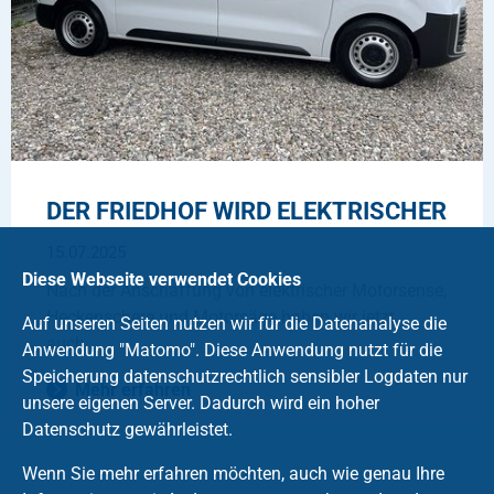
DER FRIEDHOF WIRD ELEKTRISCHER
15.07.2025
Diese Webseite verwendet Cookies
Nach der Anschaffung von elektrischer Motorsense,
Heckenschere und Motorsäge haben wir jetzt
Auf unseren Seiten nutzen wir für die Datenanalyse die
auch …
Anwendung "Matomo". Diese Anwendung nutzt für die
Speicherung datenschutzrechtlich sensibler Logdaten nur
Mehr erfahren
unsere eigenen Server. Dadurch wird ein hoher
Datenschutz gewährleistet.
Wenn Sie mehr erfahren möchten, auch wie genau Ihre