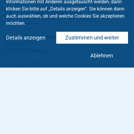
Informationen mit Anderen ausgetauscht werden, dann
klicken Sie bitte auf „Details anzeigen“. Sie können dann
auch auswählen, ob und welche Cookies Sie akzeptieren
möchten.
Evangelisch-Lutherische Kirchengemeinde Glücksburg
Details anzeigen
Zustimmen und weiter
Waldstraße 11
D-24960 Glücksburg
Ablehnen
Tel.: (04631) 7865
Telefax: (04631) 4256
gluecksburg
@
kirche-slfl
.
de
Service
Impressum
Taufe
Datenschutz
Konfirmation
Trauung