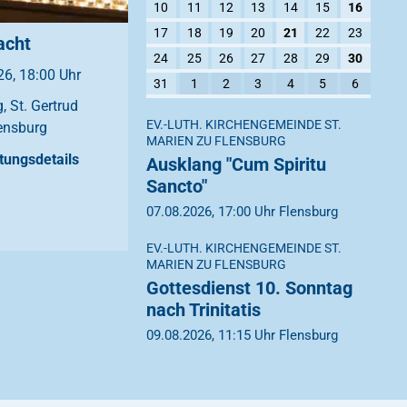
10
11
12
13
14
15
16
17
18
19
20
21
22
23
acht
24
25
26
27
28
29
30
6, 18:00 Uhr
31
1
2
3
4
5
6
, St. Gertrud
EV.-LUTH. KIRCHENGEMEINDE ST.
ensburg
MARIEN ZU FLENSBURG
tungsdetails
Ausklang "Cum Spiritu
Sancto"
07.08.2026, 17:00 Uhr Flensburg
EV.-LUTH. KIRCHENGEMEINDE ST.
MARIEN ZU FLENSBURG
Gottesdienst 10. Sonntag
nach Trinitatis
09.08.2026, 11:15 Uhr Flensburg