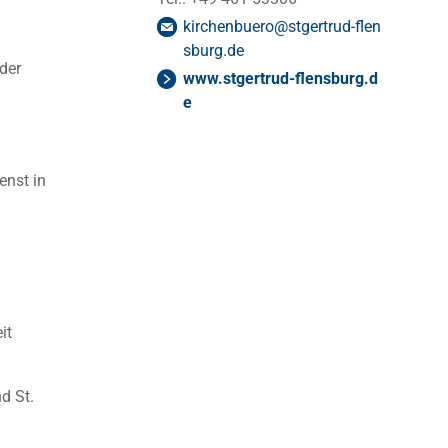
kirchenbuero
@
stgertrud-flen
sburg
.
de
der
www.stgertrud-flensburg.d
e
enst in
it
d St.