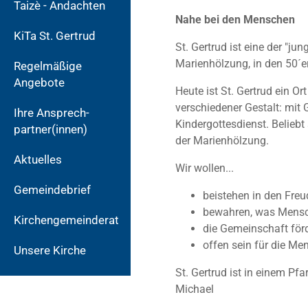
Taizè - Andachten
Nahe bei den Menschen
KiTa St. Gertrud
St. Ger­trud ist eine der "
Marienhölzung, in den 50´e
Regelmäßige
Angebote
Heute ist St. Gertrud ein O
verschiedener Gestalt: mit
Ihre Ansprech-
Kindergottesdienst. Beliebt
partner(innen)
der Marienhölzung.
Aktuelles
Wir wollen...
Gemeindebrief
beistehen in den Fre
bewahren, was Mensch
Kirchengemeinderat
die Gemeinschaft förd
offen sein für die M
Unsere Kirche
St. Gertrud ist in einem P
Michael