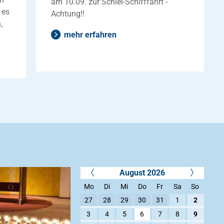
am 10.09. zur Schlei-Schifffahrt -
 es
Achtung!!
,
mehr erfahren
August 2026
Mo
Di
Mi
Do
Fr
Sa
So
27
28
29
30
31
1
2
3
4
5
6
7
8
9