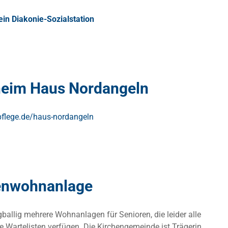
ein Diakonie-Sozialstation
heim Haus Nordangeln
-pflege.de/haus-nordangeln
enwohnanlage
gballig mehrere Wohnanlagen für Senioren, die leider alle
e Wartelisten verfügen. Die Kirchengemeinde ist Trägerin