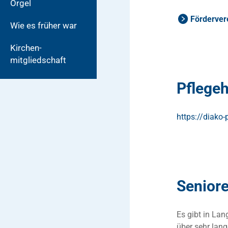
Orgel
Förderver
Wie es früher war
Kirchen­
mitgliedschaft
Pflege
https://diako
Senior
Es gibt in Lan
über sehr lang