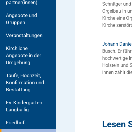
partner(innen)
Schnitger und
Orgelbau in u
Angebote und
Kirche eine Or
Gruppen
Kirche zerstör
Veranstaltungen
Johann Danie
Kirchliche
Busch. Er führ
Angebote in der
hochwertige I
Umgebung
Holstein und S
ihnen zählt di
Taufe, Hochzeit,
Konfirmation und
Bestattung
Ev. Kindergarten
Langballig
Lesen S
Friedhof