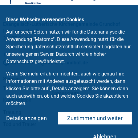
Diese Webseite verwendet Cookies
Evangelisch-Lutherische Kirchengemeinde Grundhof
Holnisser Weg 9
Auf unseren Seiten nutzen wir für die Datenanalyse die
24977 Grundhof
Anwendung "Matomo". Diese Anwendung nutzt für die
Speicherung datenschutzrechtlich sensibler Logdaten nur
unsere eigenen Server. Dadurch wird ein hoher
Tel.: +49 4636 261
Datenschutz gewährleistet.
kirchenbuero
@
kirche-grundhof
.
de
Wenn Sie mehr erfahren möchten, auch wie genau Ihre
Service
Informationen mit Anderen ausgetauscht werden, dann
Impressum
Taufe
klicken Sie bitte auf „Details anzeigen“. Sie können dann
Datenschutz
auch auswählen, ob und welche Cookies Sie akzeptieren
Konfirmation
möchten.
Trauung
Details anzeigen
Zustimmen und weiter
Tod und Trauer
Ablehnen