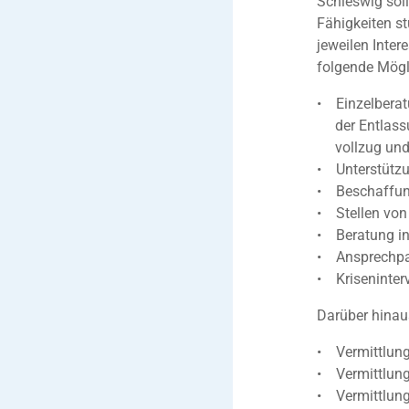
Schleswig soll
Fähigkeiten st
jeweilen Inter
folgende Mögl
• Einzelbera
der Entlassu
vollzug und i
• Unterstütz
• Beschaffung
• Stellen von
• Beratung in
• Ansprechpar
• Kriseninter
Darüber hinau
• Vermittlung
• Vermittlung
• Vermittlung