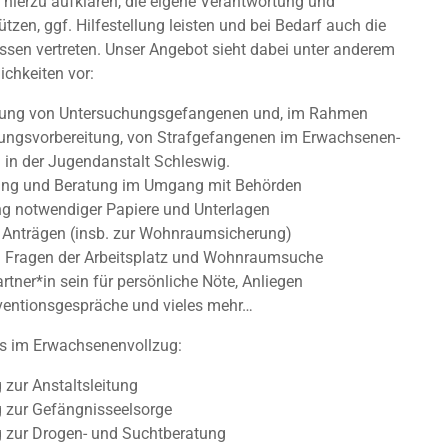
 hierzu aufklären, die eigene Verantwortung und
ützen, ggf. Hilfestellung leisten und bei Bedarf auch die
essen vertreten. Unser Angebot sieht dabei unter anderem
ichkeiten vor:
tung von Untersuchungsgefangenen und, im Rahmen
ngsvorbereitung, von Strafgefangenen im Erwachsenen-
n der Jugendanstalt Schleswig.
ung und Beratung im Umgang mit Behörden
 notwendiger Papiere und Unterlagen
 Anträgen (insb. zur Wohnraumsicherung)
 Fragen der Arbeitsplatz und Wohnraumsuche
tner*in sein für persönliche Nöte, Anliegen
ventionsgespräche und vieles mehr…
s im Erwachsenenvollzug:
 zur Anstaltsleitung
 zur Gefängnisseelsorge
 zur Drogen- und Suchtberatung