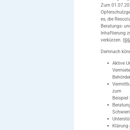
Zum 01.07.202
Opferschutzge
es, die Resozi
Beratungs- un
Inhaftierung 
verkürzen. (§
Demnach könn
Aktive U
Vermiete
Behörde
Vermittl
zum
Beispiel
Beratung
Schwieri
Unterstü
Klärung 