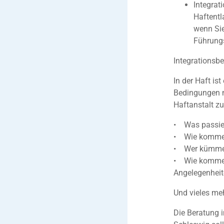
Integrat
Haftentl
wenn Sie
Führung
Integrationsb
In der Haft is
Bedingungen m
Haftanstalt zu
• Was passier
• Wie komme 
• Wer kümmert
• Wie komme i
Angelegenhei
Und vieles me
Die Beratung 