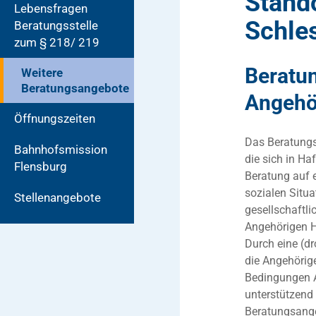
Stand
Lebensfragen
Schle
Beratungsstelle
zum § 218/ 219
Beratun
Weitere
Beratungsangebote
Angehö
Öffnungszeiten
Das Beratungs
Bahnhofsmission
die sich in Ha
Flensburg
Beratung auf 
sozialen Situat
Stellenangebote
gesellschaftl
Angehörigen H
Durch eine (d
die Angehörige
Bedingungen An
unterstützend
Beratungsangeb