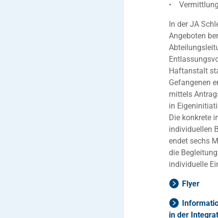
• Vermittlung
In der JA Schl
Angeboten ber
Abteilungsleit
Entlassungsvo
Haftanstalt st
Gefangenen en
mittels Antrag
in Eigeninitiat
Die konkrete i
individuellen 
endet sechs M
die Begleitung
individuelle E
Flyer
Informati
in der Integra