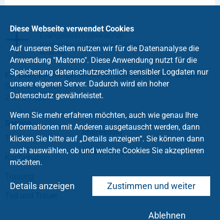
Diese Webseite verwendet Cookies
Auf unseren Seiten nutzen wir für die Datenanalyse die
Anwendung "Matomo". Diese Anwendung nutzt für die
Speicherung datenschutzrechtlich sensibler Logdaten nur
Ev.-Luth. Kirchengemeinde St. Christophorus Ostangeln
unsere eigenen Server. Dadurch wird ein hoher
Schmiedestraße 45
Datenschutz gewährleistet.
24376 Kappeln
Wenn Sie mehr erfahren möchten, auch wie genau Ihre
Service
Informationen mit Anderen ausgetauscht werden, dann
Impressum
Taufe
klicken Sie bitte auf „Details anzeigen“. Sie können dann
auch auswählen, ob und welche Cookies Sie akzeptieren
Datenschutz
Konfirmation
möchten.
Trauung
Details anzeigen
Zustimmen und weiter
Tod und Trauer
Ablehnen