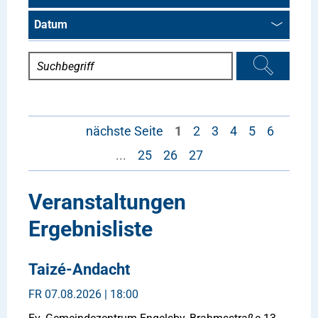
Datum
nächste Seite
1
2
3
4
5
6
...
25
26
27
Veranstaltungen
Ergebnisliste
Taizé-Andacht
FR
07.08.2026 | 18:00