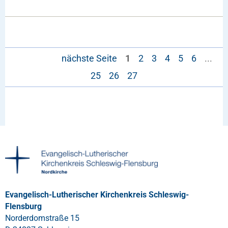
nächste Seite
1
2
3
4
5
6
...
25
26
27
Evangelisch-Lutherischer Kirchenkreis Schleswig-
Flensburg
Norderdomstraße 15