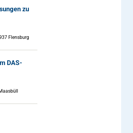
esungen zu
4937 Flensburg
em DAS-
 Maasbüll