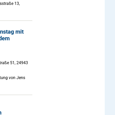
sstraße 13,
nstag mit
 dem
traße 51, 24943
itung von Jens
m