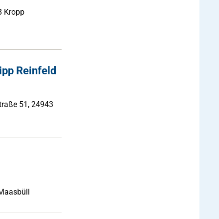
8 Kropp
ipp Reinfeld
traße 51, 24943
 Maasbüll