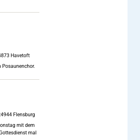
24873 Havetoft
en Posaunenchor.
 24944 Flensburg
ionstag mit dem
"Gottesdienst mal