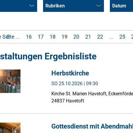
Rubriken
Datum
e Seite
1
2
...
16
17
18
19
20
21
22
...
25
staltungen Ergebnisliste
Herbstkirche
SO
25.10.2026 | 09:30
Kirche St. Marien Havetoft, Eckernförd
24837 Havetoft
Gottesdienst mit Abendmah