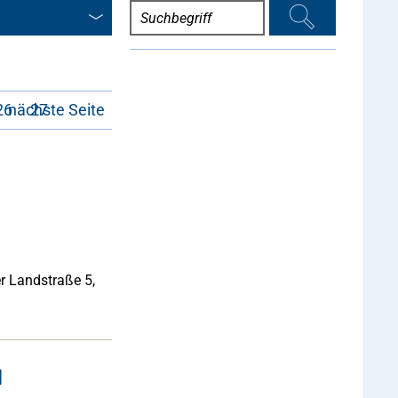
26
nächste Seite
27
er Landstraße 5,
l