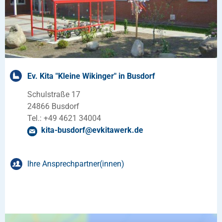
Ev. Kita "Kleine Wikinger" in Busdorf
Schulstraße 17
24866 Busdorf
Tel.: +49 4621 34004
kita-busdorf
@
evkitawerk
.
de
Ihre Ansprechpartner(innen)
Sonja Joswig
Kitaleitung