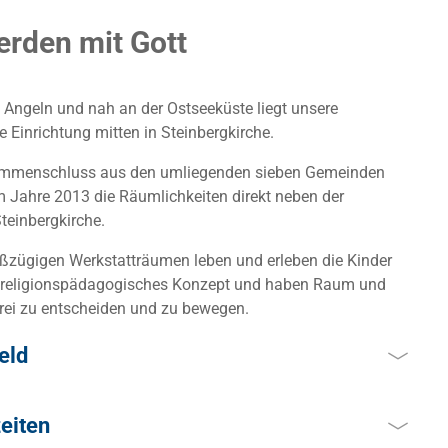
rden mit Gott
 Angeln und nah an der Ostseeküste liegt unsere
 Einrichtung mitten in Steinbergkirche.
mmenschluss aus den umliegenden sieben Gemeinden
m Jahre 2013 die Räumlichkeiten direkt neben der
teinbergkirche.
oßzügigen Werkstatträumen leben und erleben die Kinder
 religionspädagogisches Konzept und haben Raum und
frei zu entscheiden und zu bewegen.
eld
schluss an die Grundschule Steinbergkirche liegt unser
eiten
r Umbau sowie der Neubau der Krippe