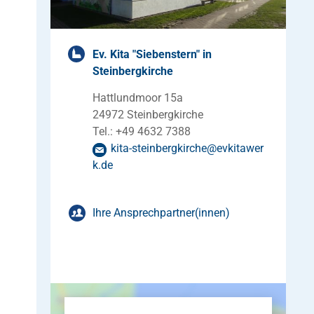
Ev. Kita "Siebenstern" in
Steinbergkirche
Hattlundmoor 15a
24972 Steinbergkirche
Tel.: +49 4632 7388
kita-steinbergkirche
@
evkitawer
k
.
de
Ihre Ansprechpartner(innen)
Malgorzata Seeland-Lakomiec
Kitaleitung