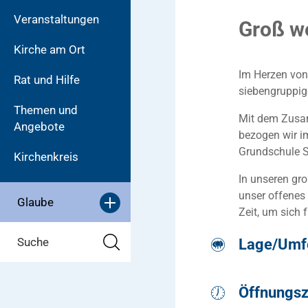
Veranstaltungen
Groß we
Kirche am Ort
Im Herzen von
Rat und Hilfe
siebengruppige
Themen und
Mit dem Zusa
Angebote
bezogen wir i
Grundschule S
Kirchenkreis
In unseren gr
unser offenes
Glaube
Zeit, um sich 
Suche
Lage/Umf
Im direkten An
Öffnungsz
modernisierte