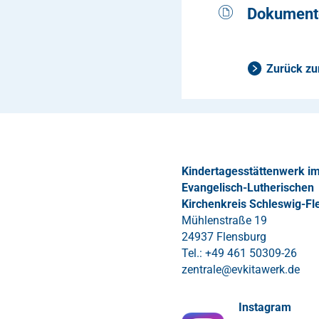
Ausgezeichnet
von zwei bis 
Dokument
Kindern im Alt
sich insgesam
Konzeptio
Gänseblümchen)
Zurück zu
Jahren.
RZ_HK_Ste
Waldkonze
f-3-1-2-s
Kindertagesstättenwerk i
Evangelisch-Lutherischen
Kirchenkreis Schleswig-Fl
Mühlenstraße 19
24937 Flensburg
Tel.: +49 461 50309-26
zentrale
@
evkitawerk
.
de
Instagram