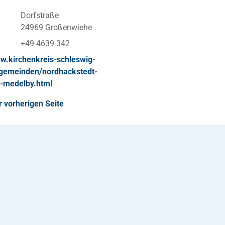
Dorfstraße
24969 Großenwiehe
+49 4639 342
ww.kirchenkreis-schleswig-
/gemeinden/nordhackstedt-
-medelby.html
r vorherigen Seite