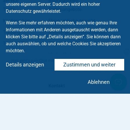
Service
Informationen
unsere eigenen Server. Dadurch wird ein hoher
Taufe
Stellenangebote
Datenschutz gewährleistet.
Konfirmation
Ehrenamtliche gesucht
Wenn Sie mehr erfahren möchten, auch wie genau Ihre
Informationen mit Anderen ausgetauscht werden, dann
Trauung
Medien und Kommunikation
klicken Sie bitte auf „Details anzeigen“. Sie können dann
Tod und Trauer
(Wieder-)eintritt
auch auswählen, ob und welche Cookies Sie akzeptieren
möchten.
Kirche fördern
Hier geht's zum Chat mit dem Team des Kirchenkreises
Details anzeigen
Zustimmen und weiter
Soziale Medien
Ablehnen
Kontakt
Impressum
Datenschutz