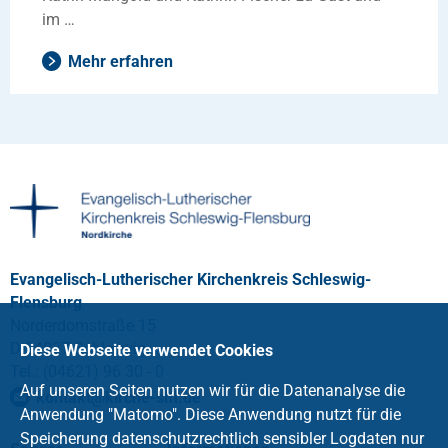
im …
Mehr erfahren
Evangelisch-Lutherischer Kirchenkreis Schleswig-
Flensburg
Norderdomstraße 15
D-24837 Schleswig
Diese Webseite verwendet Cookies
Tel.: (04621) 96 30 - 0
Auf unseren Seiten nutzen wir für die Datenanalyse die
kontakt
@
kirche-slfl
.
de
Anwendung "Matomo". Diese Anwendung nutzt für die
Speicherung datenschutzrechtlich sensibler Logdaten nur