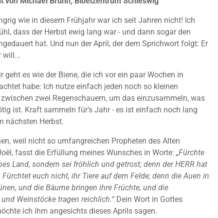
it von Michael Bruhn, Bibelzentrum Schleswig
rig wie in diesem Frühjahr war ich seit Jahren nicht! Ich
hl, dass der Herbst ewig lang war - und dann sogar den
ngedauert hat. Und nun der April, der dem Sprichwort folgt: Er
will...
r geht es wie der Biene, die ich vor ein paar Wochen in
achtet habe: Ich nutze einfach jeden noch so kleinen
 zwischen zwei Regenschauern, um das einzusammeln, was
ig ist. Kraft sammeln für‘s Jahr - es ist einfach noch lang
m nächsten Herbst.
inen, weil nicht so umfangreichen Propheten des Alten
oël, fasst die Erfüllung meines Wunsches in Worte:
„Fürchte
iebes Land, sondern sei fröhlich und getrost; denn der HERR hat
 F
ürchtet euch nicht, ihr Tiere auf dem Felde; denn die Auen in
ünen, und die B
äume bringen ihre Fr
üchte, und die
 und Weinst
öcke tragen reichlich.“
Dein Wort in Gottes
chte ich ihm angesichts dieses Aprils sagen.