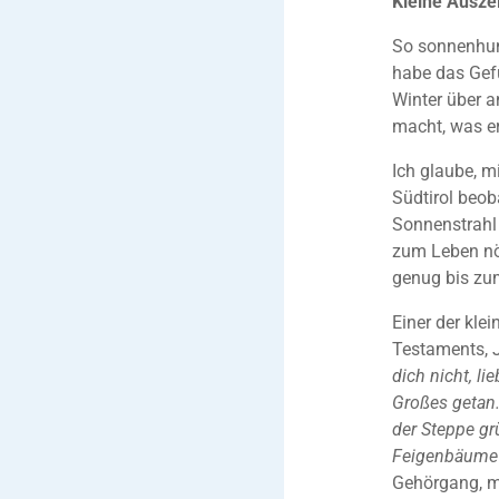
Kleine Ausze
So sonnenhung
habe das Gefü
Winter über a
macht, was er 
Ich glaube, mi
Südtirol beob
Sonnenstrahl
zum Leben nöt
genug bis zu
Einer der kle
Testaments, J
dich nicht, l
Großes getan.
der Steppe gr
Feigenb
äume
Gehörgang, mö