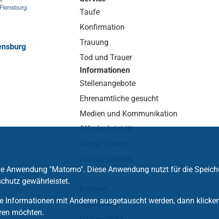
Taufe
Konfirmation
Trauung
ensburg
Tod und Trauer
Informationen
Stellenangebote
Ehrenamtliche gesucht
Medien und Kommunikation
(Wieder-)eintritt
Kirche fördern
Soziale Medien
die Anwendung "Matomo". Diese Anwendung nutzt für die Speich
chutz gewährleistet.
Kontakt
 Informationen mit Anderen ausgetauscht werden, dann klicken S
Impressum
ren möchten.
Datenschutz