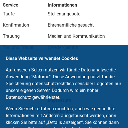
Service
Informationen
Taufe
Stellenangebote
Konfirmation
Ehrenamtliche gesucht
Trauung
Medien und Kommunikation
Tod und Trauer
(Wieder-)eintritt
Kirche fördern
Diese Webseite verwendet Cookies
Soziale Medien
Auf unseren Seiten nutzen wir für die Datenanalyse die
Anwendung "Matomo". Diese Anwendung nutzt für die
Speicherung datenschutzrechtlich sensibler Logdaten nur
Kontakt
unsere eigenen Server. Dadurch wird ein hoher
Datenschutz gewährleistet.
Impressum
Wenn Sie mehr erfahren möchten, auch wie genau Ihre
Datenschutz
Informationen mit Anderen ausgetauscht werden, dann
klicken Sie bitte auf „Details anzeigen“. Sie können dann