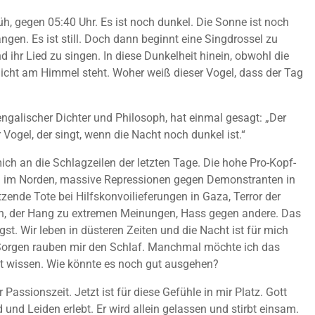
rüh, gegen 05:40 Uhr. Es ist noch dunkel. Die Sonne ist noch
ngen. Es ist still. Doch dann beginnt eine Singdrossel zu
d ihr Lied zu singen. In diese Dunkelheit hinein, obwohl die
icht am Himmel steht. Woher weiß dieser Vogel, dass der Tag
engalischer Dichter und Philosoph, hat einmal gesagt: „Der
 Vogel, der singt, wenn die Nacht noch dunkel ist.“
mich an die Schlagzeilen der letzten Tage. Die hohe Pro-Kopf-
 im Norden, massive Repressionen gegen Demonstranten in
zende Tote bei Hilfskonvoilieferungen in Gaza, Terror der
en, der Hang zu extremen Meinungen, Hass gegen andere. Das
st. Wir leben in düsteren Zeiten und die Nacht ist für mich
 Sorgen rauben mir den Schlaf. Manchmal möchte ich das
ht wissen. Wie könnte es noch gut ausgehen?
r Passionszeit. Jetzt ist für diese Gefühle in mir Platz. Gott
 und Leiden erlebt. Er wird allein gelassen und stirbt einsam.