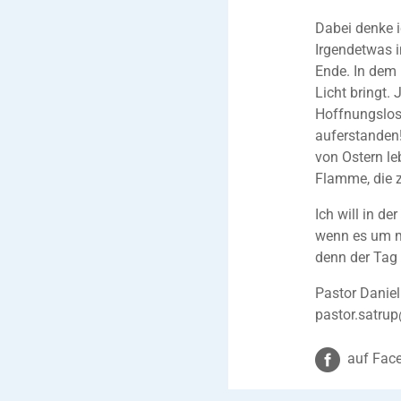
Dabei denke i
Irgendetwas in
Ende. In dem 
Licht bringt.
Hoffnungslos
auferstanden!
von Ostern le
Flamme, die z
Ich will in d
wenn es um m
denn der Tag
Pastor Daniel
pastor.satrup
auf Face