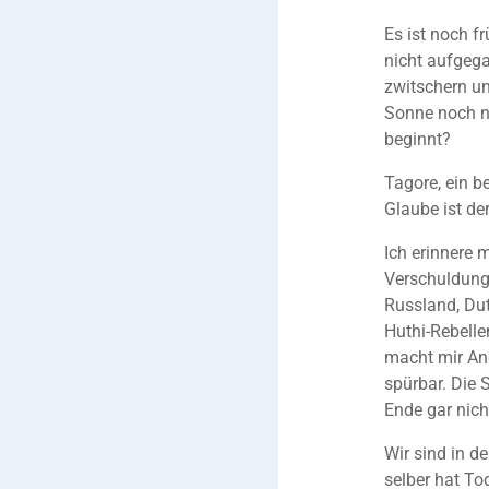
Es ist noch f
nicht aufgega
zwitschern un
Sonne noch n
beginnt?
Tagore, ein b
Glaube ist der
Ich erinnere 
Verschuldung
Russland, Dut
Huthi-Rebell
macht mir Ang
spürbar. Die
Ende gar nic
Wir sind in de
selber hat Tod