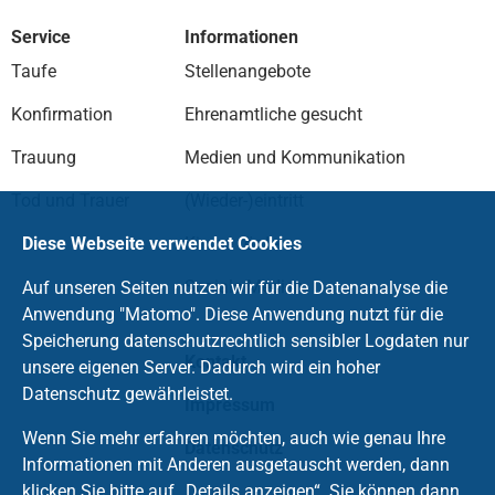
Service
Informationen
Taufe
Stellenangebote
Konfirmation
Ehrenamtliche gesucht
Trauung
Medien und Kommunikation
Tod und Trauer
(Wieder-)eintritt
Kirche fördern
Diese Webseite verwendet Cookies
Soziale Medien
Auf unseren Seiten nutzen wir für die Datenanalyse die
Anwendung "Matomo". Diese Anwendung nutzt für die
Speicherung datenschutzrechtlich sensibler Logdaten nur
Kontakt
unsere eigenen Server. Dadurch wird ein hoher
Datenschutz gewährleistet.
Impressum
Wenn Sie mehr erfahren möchten, auch wie genau Ihre
Datenschutz
Informationen mit Anderen ausgetauscht werden, dann
klicken Sie bitte auf „Details anzeigen“. Sie können dann