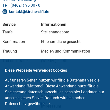
Tel.: (04621) 96 30 - 0
kontakt
@
kirche-slfl
.
de
Service
Informationen
Taufe
Stellenangebote
Konfirmation
Ehrenamtliche gesucht
Trauung
Medien und Kommunikation
Tod und Trauer
(Wieder-)eintritt
Kirche fördern
Diese Webseite verwendet Cookies
Soziale Medien
Auf unseren Seiten nutzen wir für die Datenanalyse die
Anwendung "Matomo". Diese Anwendung nutzt für die
Speicherung datenschutzrechtlich sensibler Logdaten nur
Kontakt
unsere eigenen Server. Dadurch wird ein hoher
Datenschutz gewährleistet.
Impressum